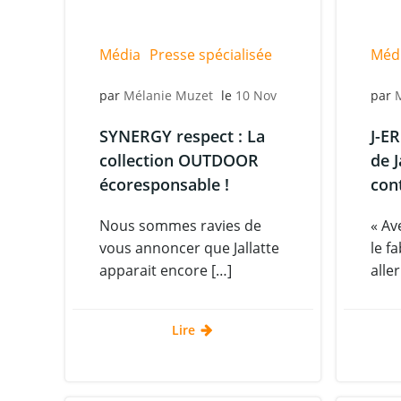
Média
Presse spécialisée
Méd
par
Mélanie Muzet
le
10 Nov
par
SYNERGY respect : La
J-E
collection OUTDOOR
de J
écoresponsable !
con
Nous sommes ravies de
« Av
vous annoncer que Jallatte
le f
apparait encore […]
aller
Lire