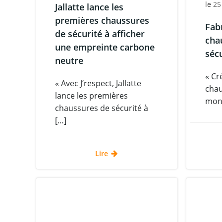
le
25
Jallatte lance les
premières chaussures
Fab
de sécurité à afficher
cha
une empreinte carbone
séc
neutre
« Cr
« Avec J’respect, Jallatte
chau
lance les premières
mond
chaussures de sécurité à
[…]
Lire