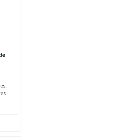
e
de
es,
res