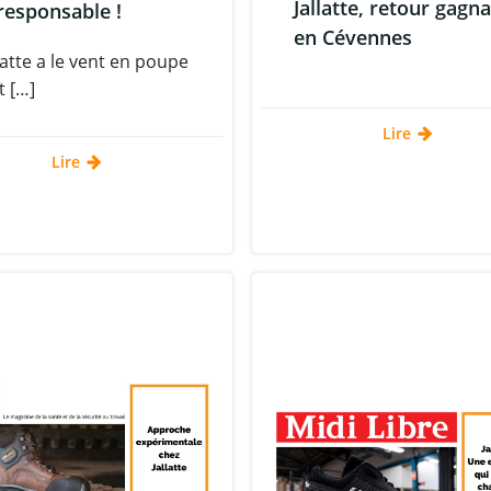
Jallatte, retour gagn
responsable !
en Cévennes
llatte a le vent en poupe
t […]
Lire
Lire