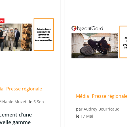
ia
Presse régionale
Média
Presse régional
Mélanie Muzet
le
6 Sep
par
Audrey Bourricaud
cement d’une
le
17 Mai
velle gamme