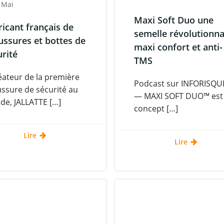
 Mai
Maxi Soft Duo une
ricant français de
semelle révolutionna
ussures et bottes de
maxi confort et anti-
urité
TMS
éateur de la première
Podcast sur INFORISQ
ssure de sécurité au
— MAXI SOFT DUO™ est
e, JALLATTE […]
concept […]
Lire
Lire