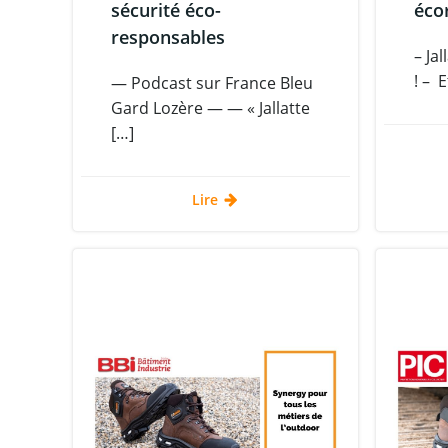
sécurité éco-
éco
responsables
– Ja
! – E
— Podcast sur France Bleu
Gard Lozère — — « Jallatte
[…]
Lire