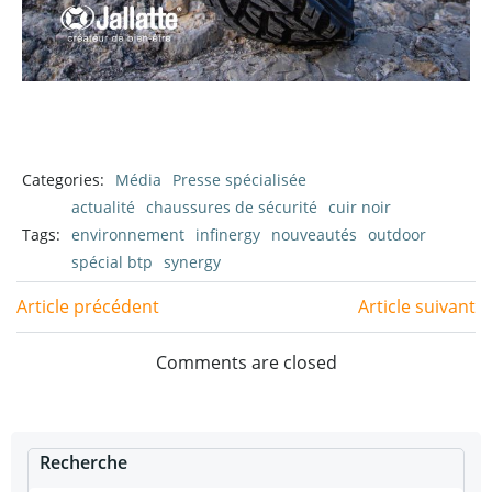
Categories:
Média
Presse spécialisée
actualité
chaussures de sécurité
cuir noir
Tags:
environnement
infinergy
nouveautés
outdoor
spécial btp
synergy
Post
Post
Article précédent
Article suivant
navigation
navigation
Comments are closed
Recherche