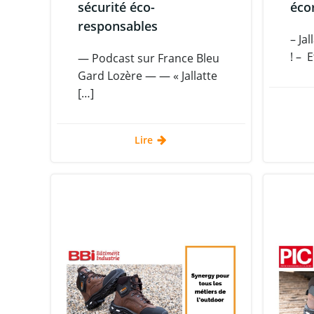
sécurité éco-
éco
responsables
– Ja
! – E
— Podcast sur France Bleu
Gard Lozère — — « Jallatte
[…]
Lire