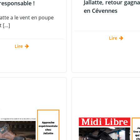
Jallatte, retour gagn
responsable !
en Cévennes
llatte a le vent en poupe
t […]
Lire
Lire