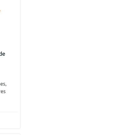
e
de
es,
res