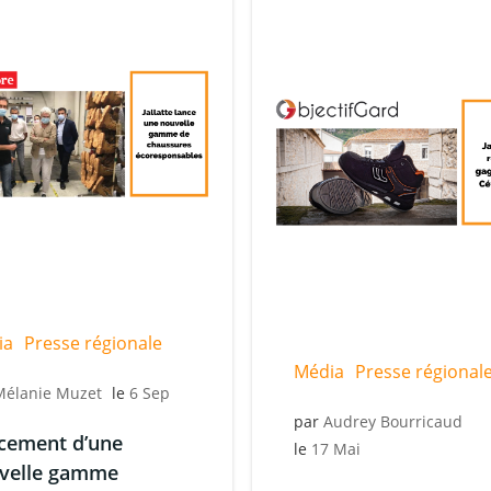
ia
Presse régionale
Média
Presse régional
Mélanie Muzet
le
6 Sep
par
Audrey Bourricaud
cement d’une
le
17 Mai
velle gamme