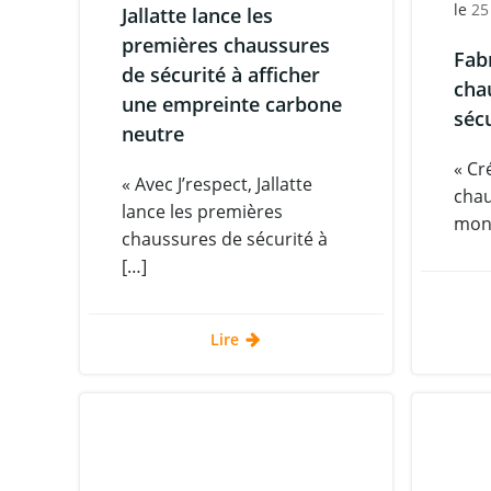
le
25
Jallatte lance les
premières chaussures
Fab
de sécurité à afficher
cha
une empreinte carbone
séc
neutre
« Cr
« Avec J’respect, Jallatte
chau
lance les premières
mond
chaussures de sécurité à
[…]
Lire