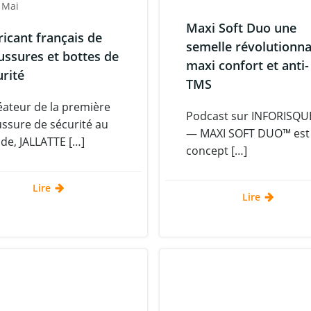
 Mai
Maxi Soft Duo une
ricant français de
semelle révolutionna
ussures et bottes de
maxi confort et anti-
urité
TMS
éateur de la première
Podcast sur INFORISQ
ssure de sécurité au
— MAXI SOFT DUO™ est
e, JALLATTE […]
concept […]
Lire
Lire