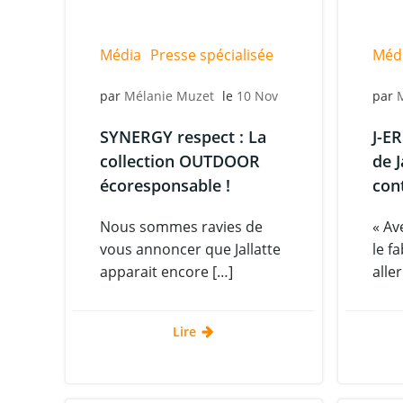
Média
Presse spécialisée
Méd
par
Mélanie Muzet
le
10 Nov
par
SYNERGY respect : La
J-E
collection OUTDOOR
de J
écoresponsable !
con
Nous sommes ravies de
« Av
vous annoncer que Jallatte
le f
apparait encore […]
aller
Lire