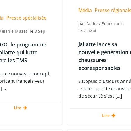
Média
Presse régional
ia
Presse spécialisée
par
Audrey Bourricaud
le
25 Mai
Mélanie Muzet
le
8 Sep
Jallatte lance sa
RGO, le programme
nouvelle génération 
allatte qui lutte
chaussures
tre les TMS
écoresponsables
ec ce nouveau concept,
abricant français veut
« Depuis plusieurs anné
 […]
le fabricant de chaussu
de sécurité s’est […]
Lire
Lire